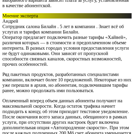
выбранного варианта зависит плата за услугу, установленная
в качестве абонентской.
Мнение эксперта
Андрей
Сотрудник салона Билайн . 5 лет в компании . Знает всё об
услугах и тарифах компании Билайн.
Оператор предлагает подключить разные тарифы «Хайвей»,
различия которых — в стоимости и предоплаченном объеме
интернета. В разных городах условия предоставления услуги
не будут одинаковыми. Они зависят от пропускной
способности связных каналов, скоростных возможностей,
прочих особенностей.
Ряд пакетных продуктов, разработанных специалистами
компании, включает более 10 предложений. Некоторые из них
уже перешли в архив, но абонентам, подключившим тарифы
ранее, можно продолжать ими пользоваться.
Оплаченный вперед объем данных абоненты получают на
максимальной скорости. Когда остаток трафика начнет
подходить к концу, об этом приходит текстовое уведомление.
После окончания всего запаса данных, обещанного в рамках
услуги, при отсутствии других настроек будет включена
дополнительная опция «Автопродление скорости». При этом
после каждых полученных 200 Мб счет абонента уменьшается