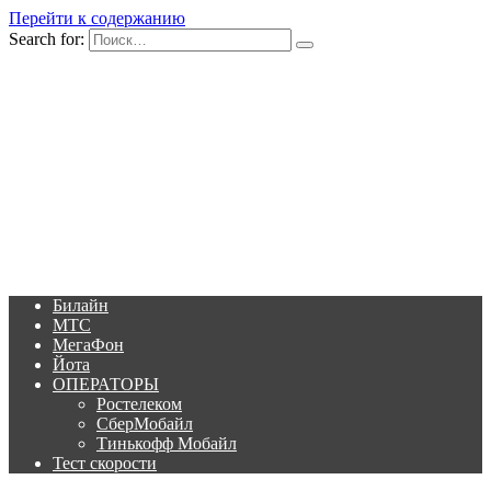
Перейти к содержанию
Search for:
Билайн
МТС
МегаФон
Йота
ОПЕРАТОРЫ
Ростелеком
СберМобайл
Тинькофф Мобайл
Тест скорости