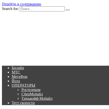
Перейти к содержанию
Search for:
Билайн
МТС
МегаФон
Йота
ОПЕРАТОРЫ
Ростелеком
СберМобайл
Тинькофф Мобайл
Тест скорости