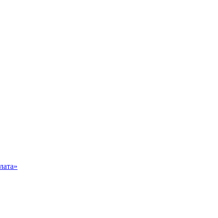
лата»