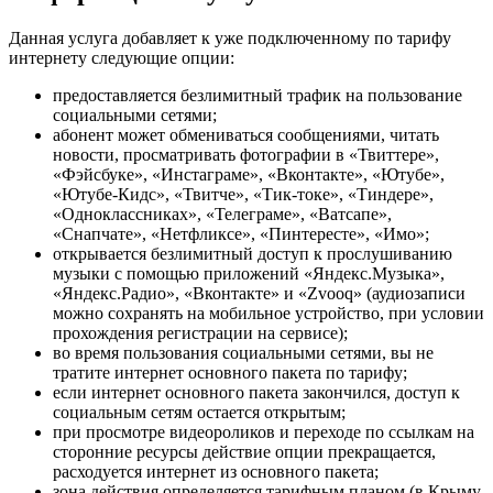
Данная услуга добавляет к уже подключенному по тарифу
интернету следующие опции:
предоставляется безлимитный трафик на пользование
социальными сетями;
абонент может обмениваться сообщениями, читать
новости, просматривать фотографии в «Твиттере»,
«Фэйсбуке», «Инстаграме», «Вконтакте», «Ютубе»,
«Ютубе-Кидс», «Твитче», «Тик-токе», «Тиндере»,
«Одноклассниках», «Телеграме», «Ватсапе»,
«Снапчате», «Нетфликсе», «Пинтересте», «Имо»;
открывается безлимитный доступ к прослушиванию
музыки с помощью приложений «Яндекс.Музыка»,
«Яндекс.Радио», «Вконтакте» и «Zvooq» (аудиозаписи
можно сохранять на мобильное устройство, при условии
прохождения регистрации на сервисе);
во время пользования социальными сетями, вы не
тратите интернет основного пакета по тарифу;
если интернет основного пакета закончился, доступ к
социальным сетям остается открытым;
при просмотре видеороликов и переходе по ссылкам на
сторонние ресурсы действие опции прекращается,
расходуется интернет из основного пакета;
зона действия определяется тарифным планом (в Крыму,