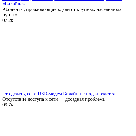
«Билайна»
Абоненты, проживающие вдали от крупных населенных
пунктов
0
7.2к.
Что делать, если USB-модем Билайн не подключается
Отсутствие доступа к сети — досадная проблема
0
9.7к.