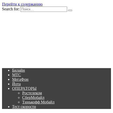
Перейти к содержанию
Search for:
Билайн
МТС
МегаФон
Йота
ОПЕРАТОРЫ
Ростелеком
СберМобайл
Тинькофф Мобайл
Тест скорости