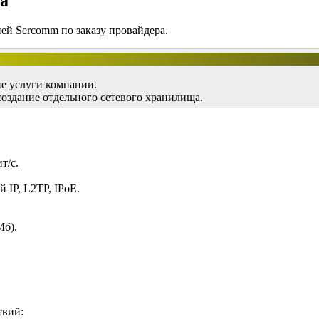
а
ей Sercomm по заказу провайдера.
ие услуги компании.
оздание отдельного сетевого хранилища.
т/с.
IP, L2TP, IPoE.
Мб).
твий: