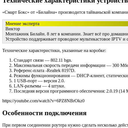
Технические характеристики устройств
«Смарт Бокс» от «Билайна» производится тайваньской компани
Мнение эксперта
Виктор
Монтажник Билайн. 8 лет в компании. Знает всё про домашн
Устройство поддерживает проводное мультикастовое IPTV и с
Технические характеристики, указанные на коробке:
Стандарт связи — 802.11 bgn.
Максимальная скорость передачи информации — 300 Мби
Референс-плата -Realtek 8197D.
Режимы функционирования — DHCP-клиент, статический 
1 USB-порт — версия 2.0.
LAN-разъемы — 4 штуки.
Последняя версия программного обеспечения: 2.0.19 (14 
https://youtube.com/watch?v=6PZ8NBrOkz0
Особенности подключения
При первом соединении роутера нужно сделать несколько дейс