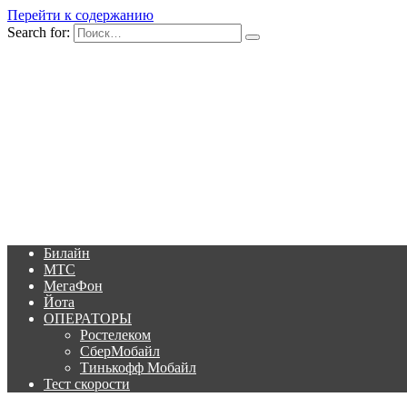
Перейти к содержанию
Search for:
Билайн
МТС
МегаФон
Йота
ОПЕРАТОРЫ
Ростелеком
СберМобайл
Тинькофф Мобайл
Тест скорости