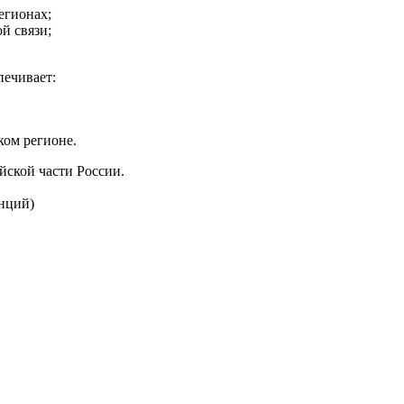
егионах;
й связи;
печивает:
ком регионе.
йской части России.
анций)