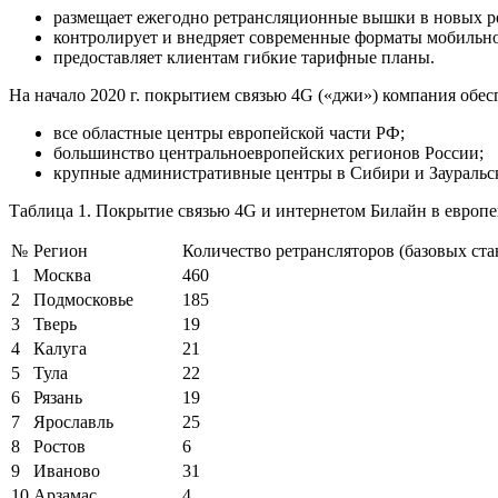
размещает ежегодно ретрансляционные вышки в новых р
контролирует и внедряет современные форматы мобильно
предоставляет клиентам гибкие тарифные планы.
На начало 2020 г. покрытием связью 4G («джи») компания обес
все областные центры европейской части РФ;
большинство центральноевропейских регионов России;
крупные административные центры в Сибири и Зауральс
Таблица 1. Покрытие связью 4G и интернетом Билайн в европе
№
Регион
Количество ретрансляторов (базовых ст
1
Москва
460
2
Подмосковье
185
3
Тверь
19
4
Калуга
21
5
Тула
22
6
Рязань
19
7
Ярославль
25
8
Ростов
6
9
Иваново
31
10
Арзамас
4