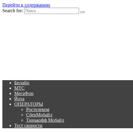
Перейти к содержанию
Search for:
Билайн
МТС
МегаФон
Йота
ОПЕРАТОРЫ
Ростелеком
СберМобайл
Тинькофф Мобайл
Тест скорости