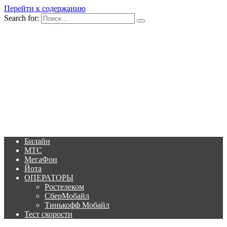
Перейти к содержанию
Search for:
Билайн
МТС
МегаФон
Йота
ОПЕРАТОРЫ
Ростелеком
СберМобайл
Тинькофф Мобайл
Тест скорости