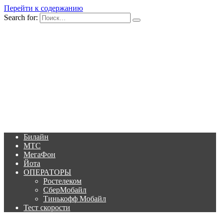
Перейти к содержанию
Search for:
Билайн
МТС
МегаФон
Йота
ОПЕРАТОРЫ
Ростелеком
СберМобайл
Тинькофф Мобайл
Тест скорости